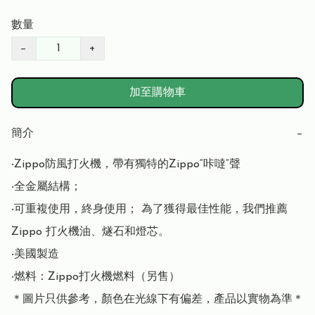
數量
−
+
加至購物車
簡介
−
‧Zippo防風打火機，帶有獨特的Zippo“咔噠”聲

‧全金屬結構； 

‧可重複使用，終身使用； 為了獲得最佳性能，我們推薦 
Zippo 打火機油、燧石和燈芯。

‧美國製造

‧燃料：Zippo打火機燃料（另售）

＊圖片只供參考，顏色在光線下有偏差，產品以實物為準＊