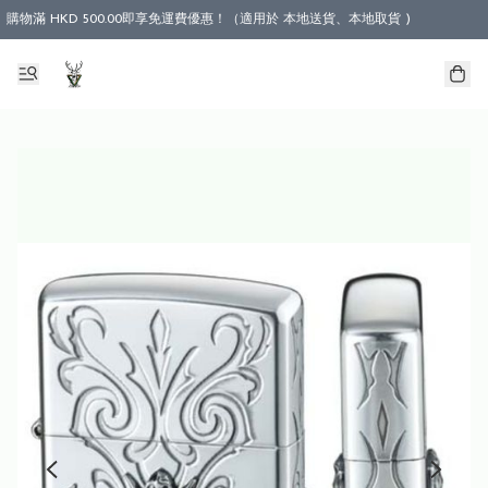
購物滿 HKD 500.00即享免運費優惠！（適用於 本地送貨、本地取貨 )