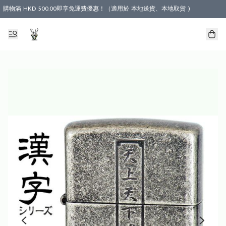
購物滿 HKD 500.00即享免運費優惠！（適用於 本地送貨、本地取貨 )