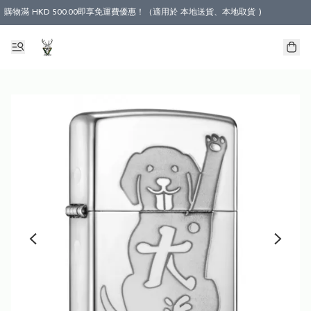
購物滿 HKD 500.00即享免運費優惠！（適用於 本地送貨、本地取貨 )