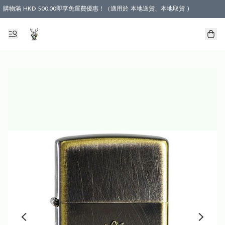
購物滿 HKD 500.00即享免運費優惠！（適用於 本地送貨、本地取貨 )