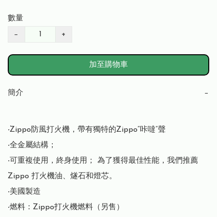
數量
−
+
加至購物車
簡介
−
‧Zippo防風打火機，帶有獨特的Zippo“咔噠”聲

‧全金屬結構；

‧可重複使用，終身使用； 為了獲得最佳性能，我們推薦 
Zippo 打火機油、燧石和燈芯。

‧美國製造

‧燃料：Zippo打火機燃料（另售）
