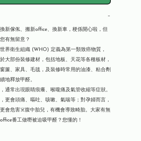
−
換新傢俬、搬新office、換新車，梗係開心啦，但
您有無留意？

世界衛生組織 (WHO) 定義為第一類致癌物質，
於大部份裝修建材，包括地板、天花等各種板材，
窗簾、家具、毛毯，及裝修時常用的油漆、粘合劑
續地釋放甲醛。

，通常出現眼睛痕癢、喉嚨痛及氣管收縮等症狀。
，更會頭痛、嘔吐、咳嗽、氣喘等；對孕婦而言，
更會危害☠️腹中胎兒，有機會導致畸胎。大家有無
office番工做嘢被迫吸甲醛？您懂的！