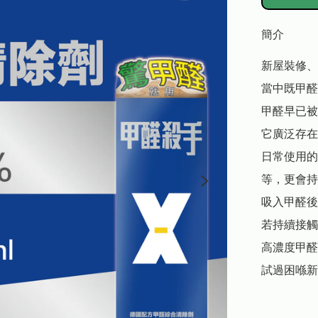
簡介
新屋裝修、
當中既甲醛
甲醛早已被
它廣泛存在
日常使用的
等，更會持
吸入甲醛後
若持續接觸
高濃度甲醛
試過困喺新