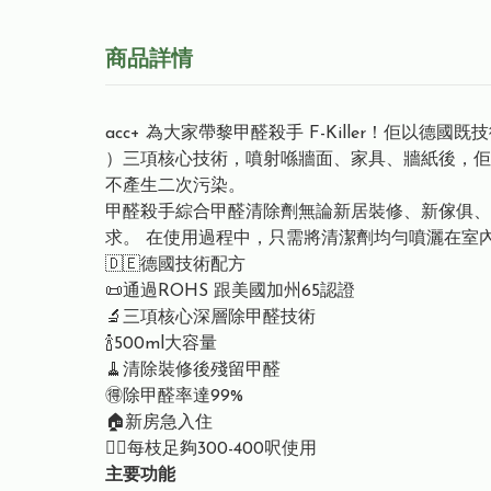
商品詳情
acc+ 為大家帶黎甲醛殺手 F-Killer！佢以
）三項核心技術，噴射喺牆面、家具、牆紙後，佢
不產生二次污染。
甲醛殺手綜合甲醛清除劑無論新居裝修、新傢俱、
求。 在使用過程中，只需將清潔劑均勻噴灑在室
🇩🇪德國技術配方
📜通過ROHS 跟美國加州65認證
🔬三項核心深層除甲醛技術
🍾500ml大容量
🧹清除裝修後殘留甲醛
🉐除甲醛率達99%
🏠新房急入住
👍🏻每枝足夠300-400呎使用
主要功能