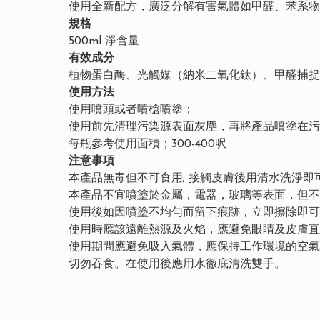
使用全新配方，廣泛分解有害氣體如甲醛、苯系物、
規格
500ml 淨含量
有效成分
植物蛋白酶、光觸媒（納米二氧化鈦）、甲醛捕捉
使用方法
使用噴頭或者噴槍噴塗；
使用前先清理污染源表面灰塵，再將產品噴塗在污
每瓶參考使用面積；300-400呎
注意事項
本產品無毒但不可食用; 接觸皮膚後用清水洗淨即
本產品不宜噴塗於金屬，電器，玻璃等表面，但不
使用後如因噴塗不均勻而留下痕跡，立即擦除即可
使用時應該遠離熱源及火焰，應避免眼睛及皮膚直
使用期間應避免吸入氣體，應保持工作環境的空氣
切勿吞食。在使用後應用水徹底清洗雙手。