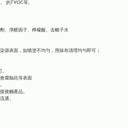
 的TVOC等。
劑、淨醛因子、檸檬酸、去離子水
染源表面，如噴塗不均勻，用抹布清理均勻即可；
可。
會腐蝕此等表面
。
接接觸產品。
流通。