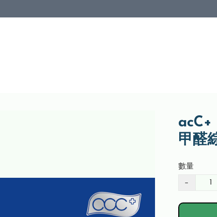
acC+
甲醛
數量
−