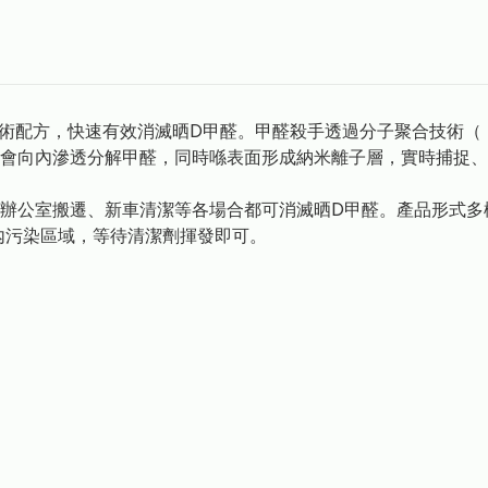
德國既技術配方，快速有效消滅晒D甲醛。甲醛殺手透過分子聚合技術（ 
會向內滲透分解甲醛，同時喺表面形成納米離子層，實時捕捉、
辦公室搬遷、新車清潔等各場合都可消滅晒D甲醛。產品形式多
內污染區域，等待清潔劑揮發即可。