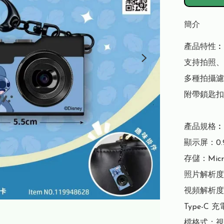
簡介
產品特性︰

支持拍照、
多種拍攝濾
附帶鎖匙扣

產品規格︰

顯示屏：0.
存儲：Micr
照片解析度：1
視頻解析度：1
Type-C 充電
檔格式：視頻