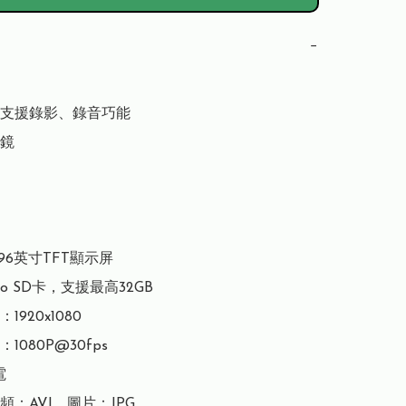
−
支援錄影、錄音巧能

鏡

96英寸TFT顯示屏

o SD卡，支援最高32GB

920x1080

080P@30fps



：AVI，圖片：JPG
