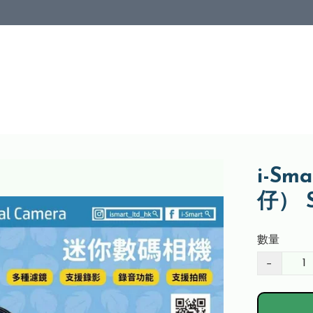
i-S
仔） St
數量
−