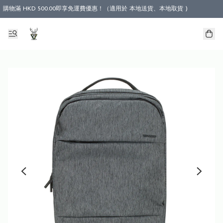
購物滿 HKD 500.00即享免運費優惠！（適用於 本地送貨、本地取貨 )