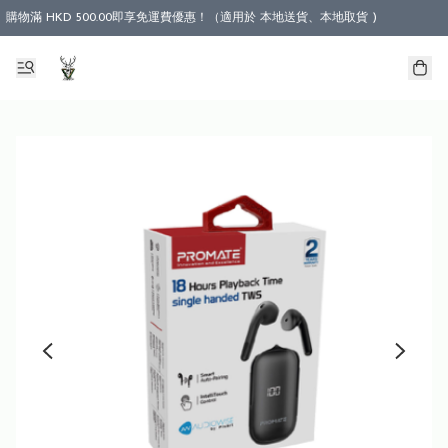
購物滿 HKD 500.00即享免運費優惠！（適用於 本地送貨、本地取貨 )