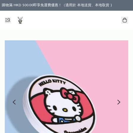
購物滿 HKD 500.00即享免運費優惠！（適用於 本地送貨、本地取貨 )