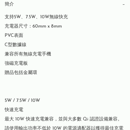
簡介
−
支持5W、7.5W、10W無線快充

充電器尺寸：60mm x 8mm

PVC表面

C型數據線

兼容所有無線充電手機

強磁充電板

贈品包括金屬環

5W / 7.5W / 10W

快速充電

最大 10W 快速充電兼容，並與大多數 Qi 認證設備兼容。

請使用輸出功率不低於 10W 的電源適配器以獲得最佳充電