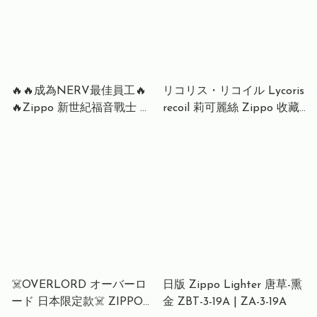
🔥🔥成為NERV最佳員工🔥
リコリス・リコイル Lycoris
🔥Zippo 新世紀福音戰士 打
recoil 莉可麗絲 Zippo 收藏
火機 Evangelion u.n.nerv
限量版 Lycoris Recoil 莉可
Award version lighter
麗絲 千束＆たきなA款 錦木
Zippo Evangelion u.n.nerv
千束 收藏紀念版 紅鈦 / B款
Award Ver. ZIPPO ジッポー
收藏紀念版 藍鈦 井之上龍奈
ライター エヴァンゲリオン
u.v.nerv AWARD Ver.
☠️OVERLORD オーバーロ
日版 Zippo Lighter 唐草-熏
ード 日本限定款☠️ ZIPPO
金 ZBT-3-19A | ZA-3-19A