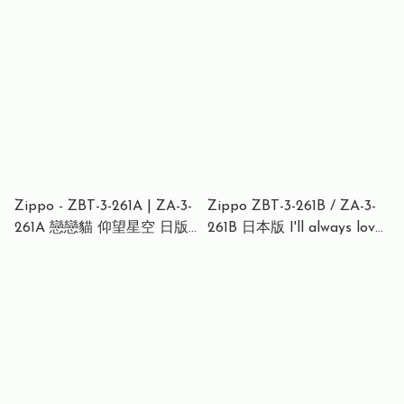
打火機 動漫 OVERLORD 安
兹・烏爾・恭 魔導王陛下
Zippo - ZBT-3-261A | ZA-3-
Zippo ZBT-3-261B / ZA-3-
261A 戀戀貓 仰望星空 日版
261B 日本版 I'll always love
love貓（機身編號隨機）防
you 限量版
風打火機 | ZIPPO 指定授權
經銷商 | 美國製造 | 收藏