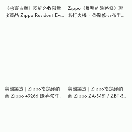
《惡靈古堡》粉絲必收限量
Zippo《反叛的魯路修》聯
收藏品 Zippo Resident Evil
名打火機 – 魯路修·vi·布里塔
BIOHAZARD 2 Limited
尼亞 雕刻版 (拉絲鉻) Zippo
Edition Raccon City Police
Code Geass Lelouch of the
Department S.T.A.R.S.
Rebellion Lighter – Lelouch
Lighter – Brushed Brass
vi Britannia Engraved
Police Badge Zippo《惡靈
Edition (Brushed Chrome)
古堡》生化危機 浣熊市警署
Zippo コードギアス 反逆の
S.T.A.R.S. 打火機 – 拉絲黃銅
ルルーシュ F ルルーシュ
警徽版 Zippo バイオハザー
ド Limited S.T.A.R.S. ライタ
ー
美國製造 | Zippo指定經銷
美國製造 | Zippo指定經銷
商 Zippo 49266 纖薄棕打火
商 Zippo ZA-5-181 / ZBT-5-
機 – 輕巧栗色光澤 (纖薄口
181 經典大浪傳統打火機 –
袋版)Slim Brown Lighter –
啞藍水紋浪富士 (神奈川沖
Compact Chestnut Sheen
浪與富士山下版) Great
Finish
Wave Legacy Lighter