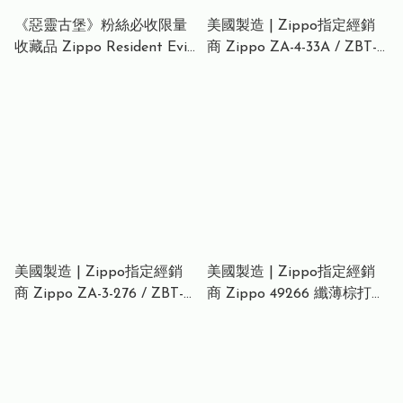
《惡靈古堡》粉絲必收限量
美國製造 | Zippo指定經銷
收藏品 Zippo Resident Evil
商 Zippo ZA-4-33A / ZBT-4-
BIOHAZARD 2 Limited
33A 經典傳統打火機 – 黑冰
Edition Raccon City Police
立體鯉魚徽章 (日本版) Koi
Department S.T.A.R.S.
Legacy Lighter
Lighter – Brushed Brass
Police Badge Zippo《惡靈
古堡》生化危機 浣熊市警署
S.T.A.R.S. 打火機 – 拉絲黃銅
警徽版 Zippo バイオハザー
ド Limited S.T.A.R.S. ライタ
ー
美國製造 | Zippo指定經銷
美國製造 | Zippo指定經銷
商 Zippo ZA-3-276 / ZBT-3-
商 Zippo 49266 纖薄棕打火
276 雙面大標誌打火機 – 黑
機 – 輕巧栗色光澤 (纖薄口
啞光超大 Zippo 徽章(極簡
袋版)Slim Brown Lighter –
雙面版) Dual-Side Big Logo
Compact Chestnut Sheen
Lighter – Black Matte
Finish