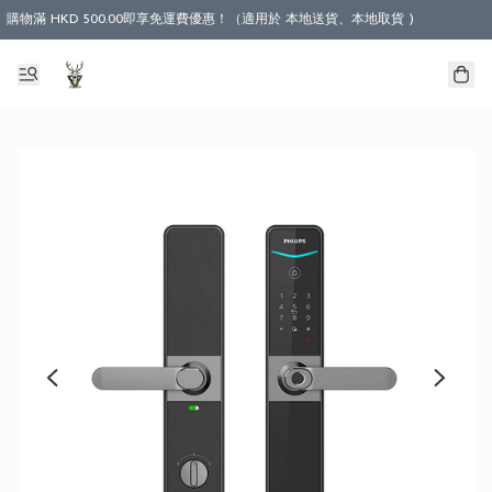
購物滿 HKD 500.00即享免運費優惠！（適用於 本地送貨、本地取貨 )