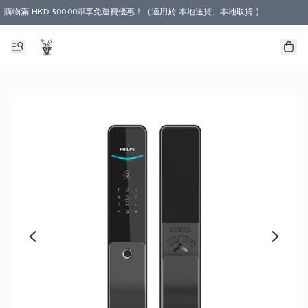
購物滿 HKD 500.00即享免運費優惠！（適用於 本地送貨、本地取貨 )