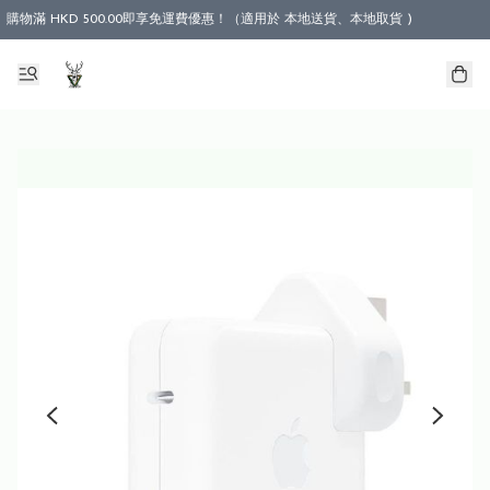
購物滿 HKD 500.00即享免運費優惠！（適用於 本地送貨、本地取貨 )