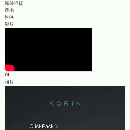
原裝行貨
產地
N/A
影片
01.
相片