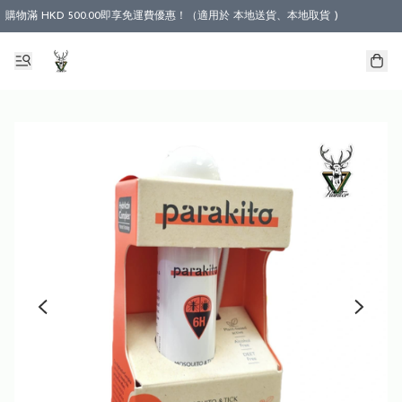
購物滿 HKD 500.00即享免運費優惠！（適用於 本地送貨、本地取貨 )