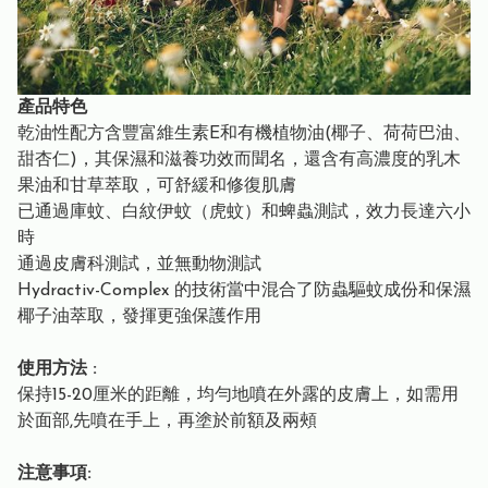
產品特色
乾油性配方含豐富維生素E和有機植物油(椰子、荷荷巴油、
甜杏仁)，其保濕和滋養功效而聞名，還含有高濃度的乳木
果油和甘草萃取，可舒緩和修復肌膚
已通過庫蚊、白紋伊蚊（虎蚊）和蜱蟲測試，效力長達六小
時
通過皮膚科測試，並無動物測試
Hydractiv-Complex 的技術當中混合了防蟲驅蚊成份和保濕
椰子油萃取，發揮更強保護作用
使用方法 :
保持15-20厘米的距離，均勻地噴在外露的皮膚上，如需用
於面部,先噴在手上，再塗於前額及兩頰
注意事項: