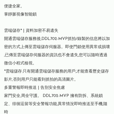
便捷全家。

掌靜脈視像智能鎖

雲端儲存* | 資料加密不易遺失

開通雲端儲存服務後,DDL702-MVP抓拍/錄製的信息將以加
密的方式上傳至雲端儲存伺服器。即使門鎖使用異常或損壞

,已傳至雲端儲存伺服器的資訊也不會遺失,您可以隨時透過
微信小程式檢視。

*雲端儲存:只有開通雲端儲存服務的用戶,才能查看歷史儲存
影片,否則用戶只能看到抓拍的高清圖片。

多重警報即時推送 | 告別安全焦慮

家門安全,周全守護。 DDL702-MVP 擁有防拆、系統鎖
定、徘徊逗留等安全警報功能,異常情況即時推送至手機,隨
時
