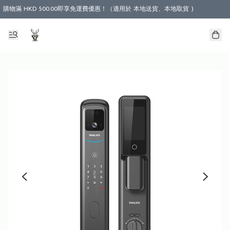
購物滿 HKD 500.00即享免運費優惠！（適用於 本地送貨、本地取貨 )