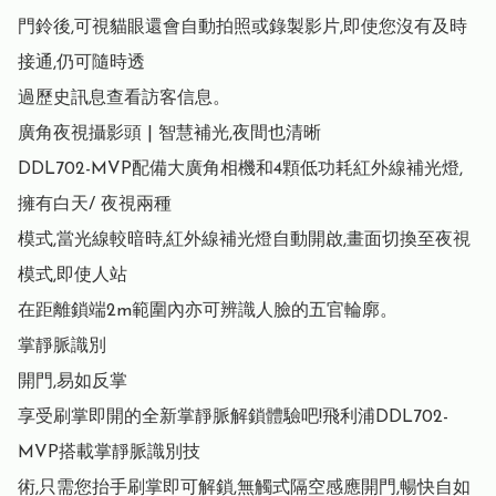
門鈴後,可視貓眼還會自動拍照或錄製影片,即使您沒有及時
接通,仍可隨時透

過歷史訊息查看訪客信息。

廣角夜視攝影頭 | 智慧補光,夜間也清晰

DDL702-MVP配備大廣角相機和4顆低功耗紅外線補光燈,
擁有白天/ 夜視兩種

模式,當光線較暗時,紅外線補光燈自動開啟,畫面切換至夜視
模式,即使人站

在距離鎖端2m範圍內亦可辨識人臉的五官輪廓。

掌靜脈識別

開門,易如反掌

享受刷掌即開的全新掌靜脈解鎖體驗吧!飛利浦DDL702-
MVP搭載掌靜脈識別技

術,只需您抬手刷掌即可解鎖,無觸式隔空感應開門,暢快自如