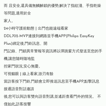
而 且安全,還具備無觸解鎖的優勢,解決了指紋淺、手指乾燥
等問題,適用於全

家人。

24小時守護前動態 | 出門也能遠端看家

DDL702-MVP連接到網路並手機APP(Philips EasyKey 
Plus)綁定後,門鈴訊息、開

門記錄、門鎖異常警報等資訊將以彈跳窗方式發送至您的手
機,讓您隨時隨地監

控家門狀況,安心無憂。

可視貓眼 | 線上看家,游刃有餘

當訪客按下門鈴,門鎖會立即推送訊息至手機APP,點擊訊息
接通語音對話邀請

後,您可以與訪客雙向語音對講,並遙距查看門外的情況。 不
僅如此,訪客按響
