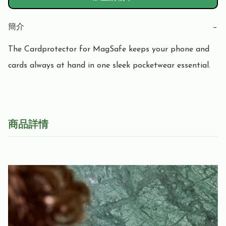
簡介
−
The Cardprotector for MagSafe keeps your phone and 
cards always at hand in one sleek pocketwear essential.
商品詳情