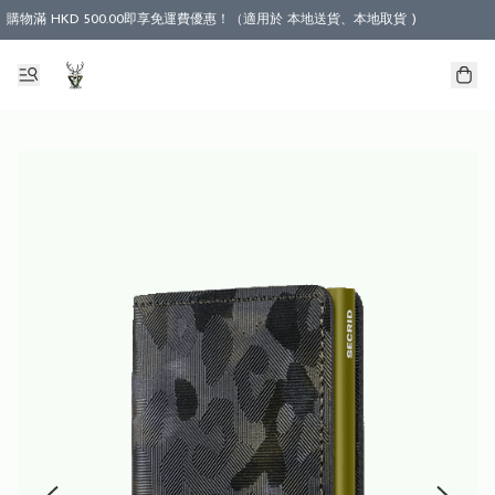
購物滿 HKD 500.00即享免運費優惠！（適用於 本地送貨、本地取貨 )