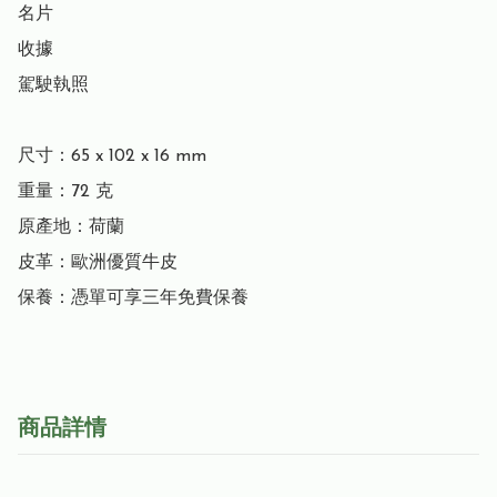
名片

收據

駕駛執照

尺寸：65 x 102 x 16 mm

重量：72 克

原產地：荷蘭

皮革：歐洲優質牛皮

保養：憑單可享三年免費保養
商品詳情