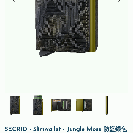
SECRID - Slimwallet - Jungle Moss 防盜銀包