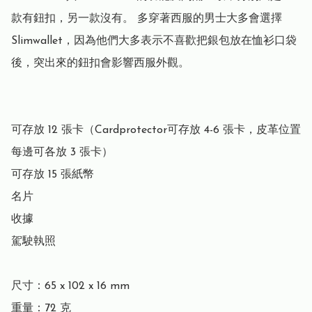
款有鈕扣，另一款沒有。 多穿著西服的男士大多會選擇 
Slimwallet，因為他們大多表示不喜歡把銀包放在恤衫口袋
後，突出來的鈕扣會影響西服外觀。

可存放 12 張卡（Cardprotector可存放 4-6 張卡，皮革位置
每邊可各放 3 張卡）

可存放 15 張紙幣

名片

收據

駕駛執照

尺寸：65 x 102 x 16 mm

重量：72 克
