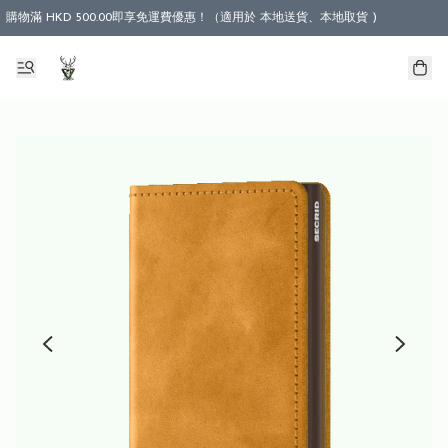
購物滿 HKD 500.00即享免運費優惠！（適用於 本地送貨、本地取貨 )