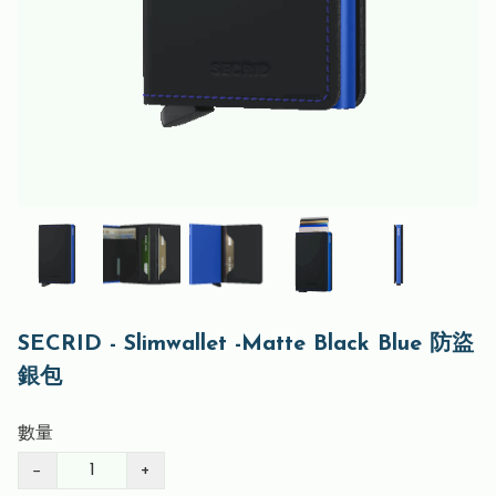
SECRID - Slimwallet -Matte Black Blue 防盜
銀包
數量
−
+