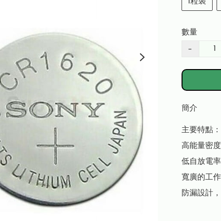
1粒裝
數量
−
簡介
主要特點：

高能量密度
低自放電率
寬廣的工作
防漏設計，