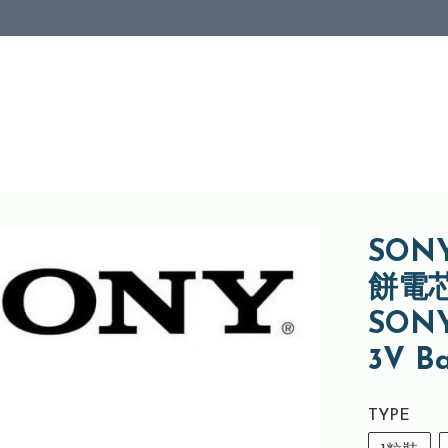
SON
餅電芯
SONY 
3V Ba
TYPE