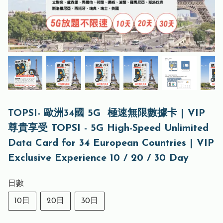
TOPSI- 歐洲34國 5G 極速無限數據卡 | VIP
尊貴享受 TOPSI - 5G High-Speed ​​Unlimited
Data Card for 34 European Countries | VIP
Exclusive Experience 10 / 20 / 30 Day
日數
10日
20日
30日