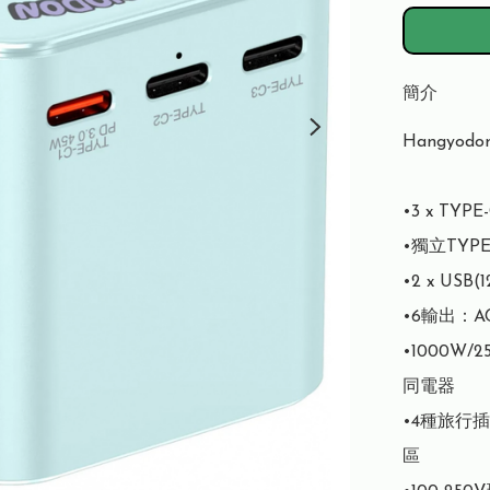
簡介
Hangyodo
•3 x TYPE
•獨立TYPE
•2 x USB(
•6輸出：AC+
•1000
同電器

•4種旅行插
區
