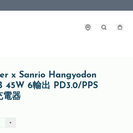
er x Sanrio Hangyodon
B 45W 6輸出 PD3.0/PPS
充電器
+