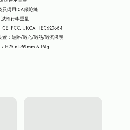
0V環球通用電壓

及備用10A保險絲

g，減輕行李重量

, FCC, UKCA,  IEC62368-1

裝置：短路/過充/過熱/過流保護

x H75 x D52mm & 161g