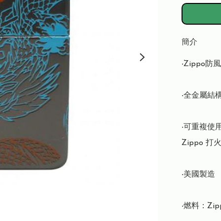
簡介
‧Zippo
‧全金屬結構
‧可重複使
Zippo 
‧美國製造

‧燃料：Zi