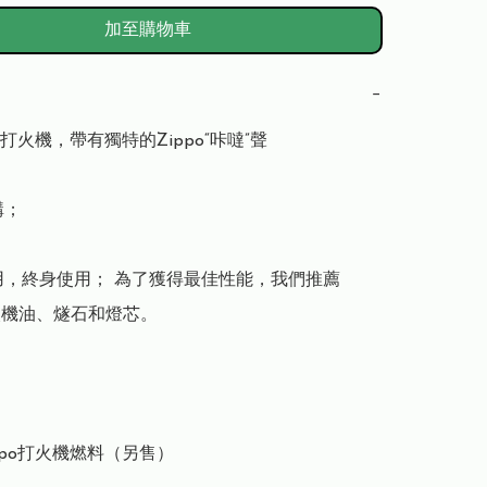
加至購物車
−
防風打火機，帶有獨特的Zippo“咔噠”聲

； 

用，終身使用； 為了獲得最佳性能，我們推薦 
打火機油、燧石和燈芯。

ppo打火機燃料（另售）
